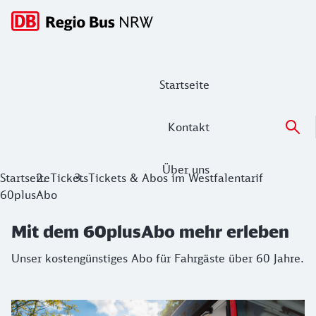
Hauptnavigation
Startseite
Kontakt
Über uns
Mit dem 60plusAbo mehr erleben
Startseite
Tickets
Tickets & Abos im Westfalentarif
60plusAbo
Unser kostengünstiges Abo für Fahrgäste über 60 Jahre.
Mit dem 60plusAbo mehr erleben
Unser kostengünstiges Abo für Fahrgäste über 60 Jahre.