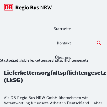
Hauptnavigation
Startseite
Kontakt
Über uns
Lieferkettensorgfaltspflichtengesetz 
Startseite
Info
Lieferkettensorgfaltspflichtengesetz
Lieferkettensorgfaltspflichtengesetz
(LkSG)
Erklärung
Als DB Regio Bus NRW GmbH übernehmen wir
Verantwortung für unsere Arbeit in Deutschland – aber