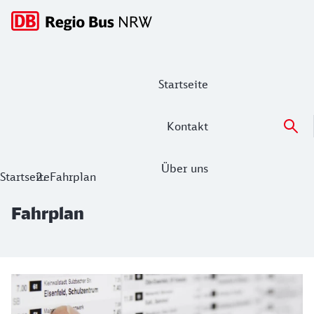
Hauptnavigation
Startseite
Kontakt
Über uns
Fahrplan
Startseite
Fahrplan
Fahrplan