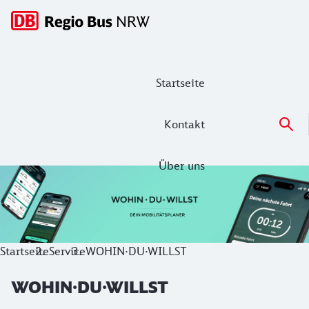
Hauptnavigation
Startseite
Kontakt
Über uns
WOHIN·DU·WILLST
Mit der kostenlosen Wohin·Du·Willst-App hast du alle Mobil
Startseite
Service
WOHIN·DU·WILLST
WOHIN·DU·WILLST