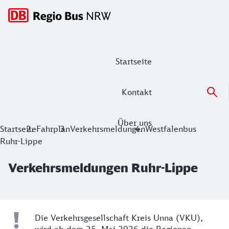
Hauptnavigation
Startseite
Kontakt
Über uns
Verkehrsmeldungen Ruhr-Lippe
Startseite
Fahrplan
Verkehrsmeldungen
Westfalenbus
Ruhr-Lippe
Verkehrsmeldungen Ruhr-Lippe
VKU übernimmt Regionen
Die Verkehrsgesellschaft Kreis Unna (VKU),